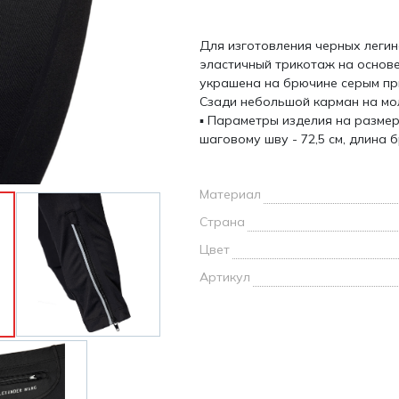
и /
Для изготовления черных легин
дежда
эластичный трикотаж на основе
дежда
украшена на брючине серым при
о
Сзади небольшой карман на мо
▪ Параметры изделия на разме
шаговому шву - 72,5 см, длина 
Материал
ы
Страна
Цвет
Артикул