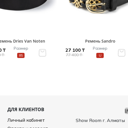
емень Dries Van Noten
Ремень Sandro
Размер
Размер
0 ₸
27 100 ₸
0 ₸
77 400 ₸
85
U
ДЛЯ КЛИЕНТОВ
Личный кабинет
Show Room г. Алматы