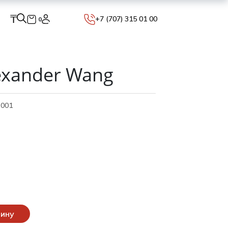
₸
+7 (707) 315 01 00
0
exander Wang
.001
зину