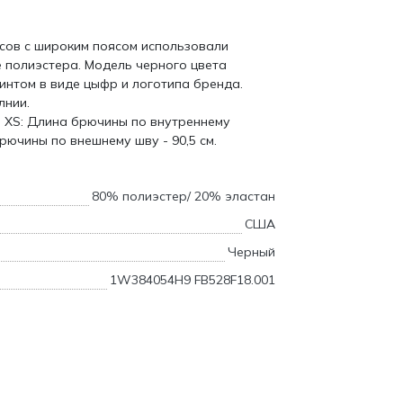
сов с широким поясом использовали
 полиэстера. Модель черного цвета
нтом в виде цыфр и логотипа бренда.
лнии.
р XS: Длина брючины по внутреннему
брючины по внешнему шву - 90,5 см.
80% полиэстер/ 20% эластан
США
Черный
1W384054H9 FB528F18.001