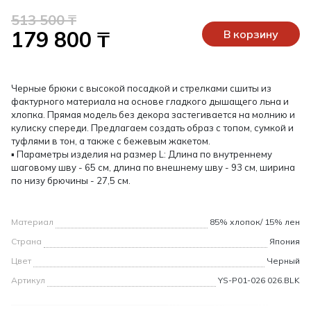
513 500 ₸
179 800 ₸
В корзину
Черные брюки с высокой посадкой и стрелками сшиты из
фактурного материала на основе гладкого дышащего льна и
хлопка. Прямая модель без декора застегивается на молнию и
кулиску спереди. Предлагаем создать образ с топом, сумкой и
туфлями в тон, а также с бежевым жакетом.
▪ Параметры изделия на размер L: Длина по внутреннему
шаговому шву - 65 см, длина по внешнему шву - 93 см, ширина
по низу брючины - 27,5 см.
Материал
85% хлопок/ 15% лен
Страна
Япония
Цвет
Черный
Артикул
YS-P01-026 026.BLK