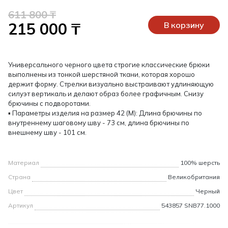
611 800 ₸
215 000 ₸
В корзину
Универсального черного цвета строгие классические брюки
выполнены из тонкой шерстяной ткани, которая хорошо
держит форму. Стрелки визуально выстраивают удлиняющую
силуэт вертикаль и делают образ более графичным. Снизу
брючины с подворотами.
▪ Параметры изделия на размер 42 (M): Длина брючины по
внутреннему шаговому шву - 73 см, длина брючины по
внешнему шву - 101 см.
Материал
100% шерсть
Страна
Великобритания
Цвет
Черный
Артикул
543857 SNB77.1000