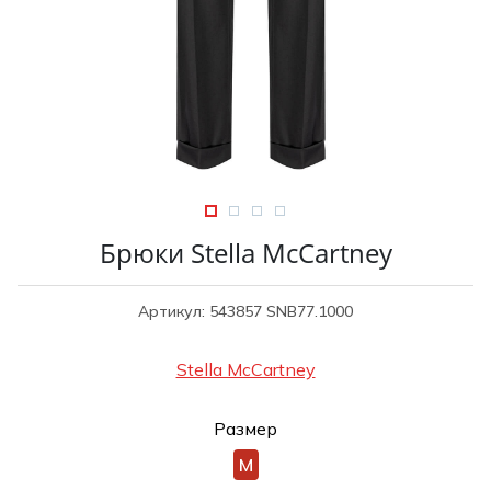
Туники
Рубашки / Блузк
Туфли
Туники
Шорты
Спортивная о
Спортивная о
Футболки / Пол
Топы / Майки
Трикотаж
Трикотаж
Юбка
Шорты
Брюки Stella McCartney
Футболки / Топ
Юбки
Артикул: 543857 SNB77.1000
Шорты
Stella McCartney
Размер
M