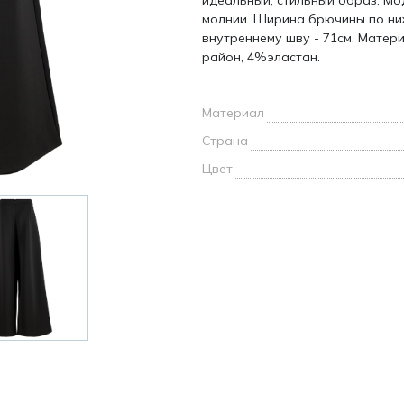
идеальный, стильный образ. Мо
и /
молнии. Ширина брючины по ни
внутреннему шву - 71см. Матер
район, 4%эластан.
дежда
дежда
о
Материал
Страна
Цвет
ы