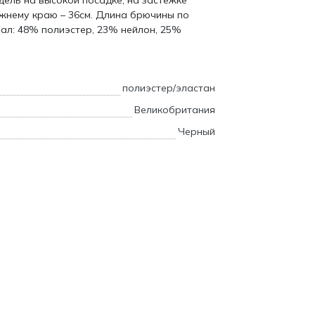
дель на высокой посадке, на застежке
жнему краю – 36см. Длина брючины по
иал: 48% полиэстер, 23% нейлон, 25%
полиэстер/эластан
Великобритания
Черный