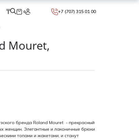
₸
+7 (707) 315 01 00
0
й
d Mouret,
зского бренда Roland Mouret - прекрасный
ых женщин. Элегантные и лаконичные брюки
ческими топами и жакетами, и станут