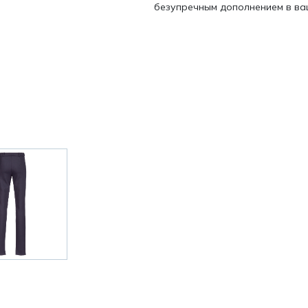
безупречным дополнением в ва
и /
дежда
дежда
о
ы