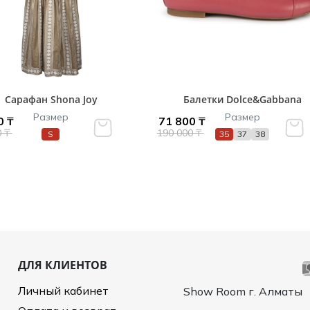
Сарафан Shona Joy
Балетки Dolce&Gabbana
Размер
Размер
0 ₸
71 800 ₸
0 ₸
190 000 ₸
S
35
37
38
ДЛЯ КЛИЕНТОВ
Личный кабинет
Show Room г. Алматы