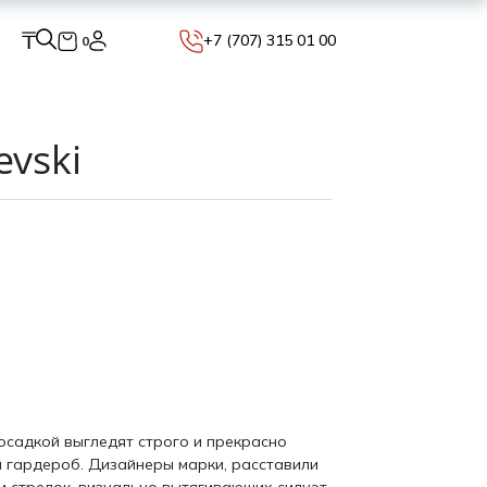
₸
+7 (707) 315 01 00
0
evski
осадкой выгледят строго и прекрасно
 гардероб. Дизайнеры марки, расставили