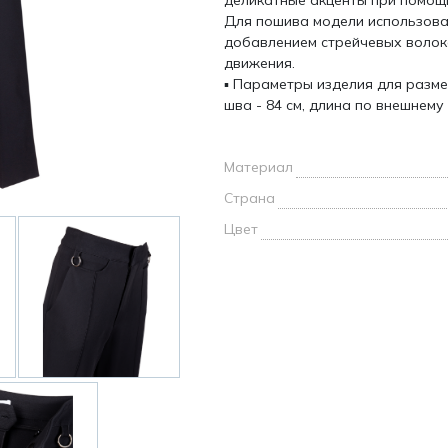
деликатные акценты при помощи
и /
Для пошива модели использова
добавлением стрейчевых волок
движения.
дежда
▪ Параметры изделия для разме
дежда
о
шва - 84 см, длина по внешнему 
Материал
Страна
Цвет
ы