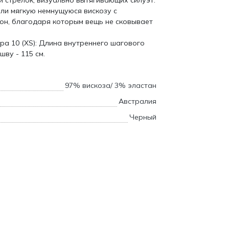
 стрелок, визуально вытягивающих силуэт.
ли мягкую немнущуюся вискозу с
он, благодаря которым вещь не сковывает
ра 10 (XS): Длина внутреннего шагового
шву - 115 см.
97% вискоза/ 3% эластан
Австралия
Черный