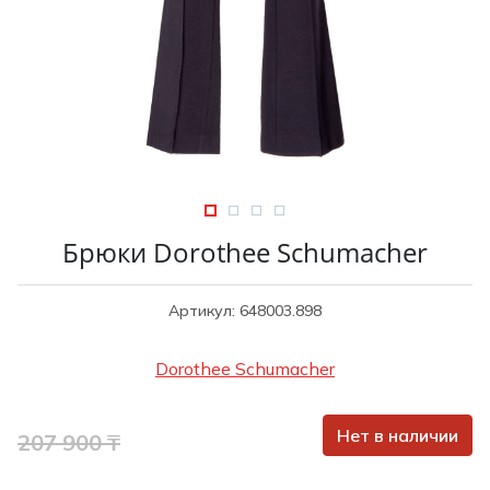
Туники
Рубашки / Блузк
Туфли
Туники
Шорты
Спортивная о
Спортивная о
Футболки / Пол
Топы / Майки
Трикотаж
Трикотаж
Юбка
Шорты
Брюки Dorothee Schumacher
Футболки / Топ
Юбки
Артикул: 648003.898
Шорты
Dorothee Schumacher
Нет в наличии
207 900 ₸