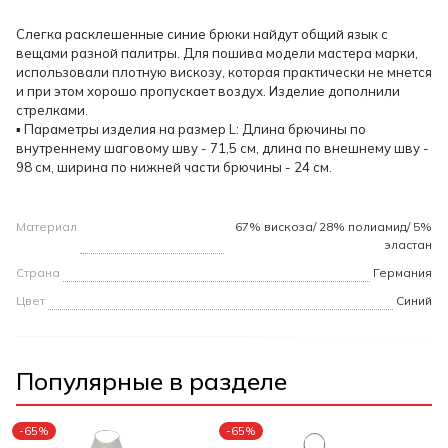
Слегка расклешенные синие брюки найдут общий язык с
вещами разной палитры. Для пошива модели мастера марки,
использовали плотную вискозу, которая практически не мнется
и при этом хорошо пропускает воздух. Изделие дополнили
стрелками.
▪ Параметры изделия на размер L: Длина брючины по
внутреннему шаговому шву - 71,5 см, длина по внешнему шву -
98 см, ширина по нижней части брючины - 24 см.
Материал
67% вискоза/ 28% полиамид/ 5%
эластан
Страна
Германия
Цвет
Синий
Популярные в разделе
-65%
-65%