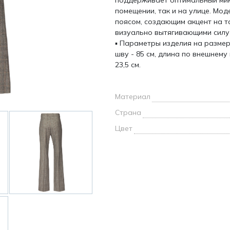
поддерживает оптимальный мик
и /
помещении, так и на улице. Мо
поясом, создающим акцент на т
визуально вытягивающими силу
дежда
▪ Параметры изделия на размер
дежда
о
шву - 85 см, длина по внешнему
23,5 см.
Материал
Страна
ы
Цвет