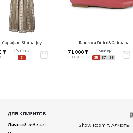
Сарафан Shona Joy
Балетки Dolce&Gabbana
Размер
Размер
0 ₸
71 800 ₸
0 ₸
190 000 ₸
S
35
37
38
ДЛЯ КЛИЕНТОВ
Личный кабинет
Show Room г. Алматы