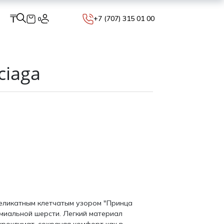
₸
+7 (707) 315 01 00
0
ciaga
еликатным клетчатым узором "Принца
емиальной шерсти. Легкий материал