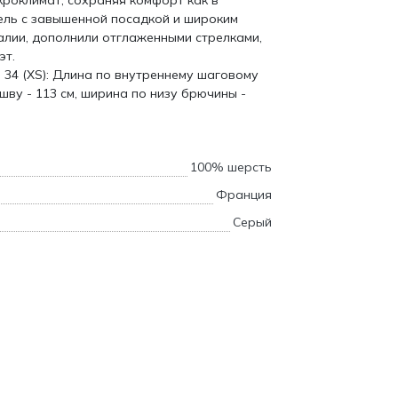
роклимат, сохраняя комфорт как в
дель с завышенной посадкой и широким
алии, дополнили отглаженными стрелками,
эт.
 34 (XS): Длина по внутреннему шаговому
 шву - 113 см, ширина по низу брючины -
100% шерсть
Франция
Серый