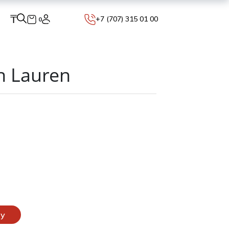
₸
+7 (707) 315 01 00
0
h Lauren
ну