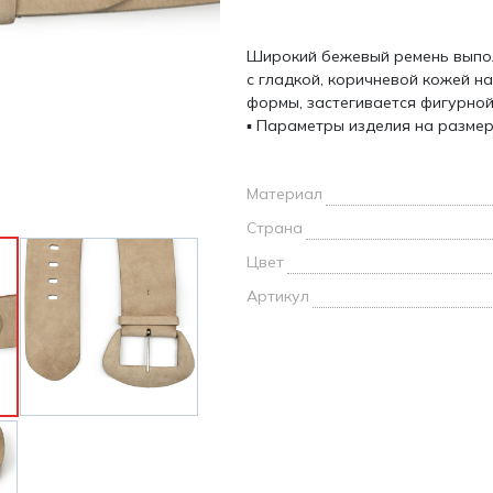
и /
Широкий бежевый ремень выпо
дежда
с гладкой, коричневой кожей н
дежда
формы, застегивается фигурной
о
▪ Параметры изделия на размер L
Материал
Страна
ы
Цвет
Артикул