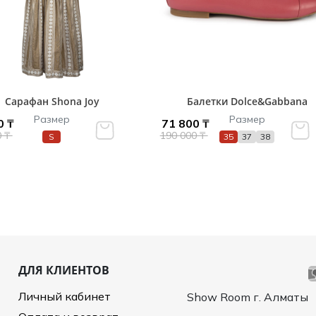
Сарафан Shona Joy
Балетки Dolce&Gabbana
Размер
Размер
0 ₸
71 800 ₸
0 ₸
190 000 ₸
S
35
37
38
ДЛЯ КЛИЕНТОВ
Личный кабинет
Show Room г. Алматы