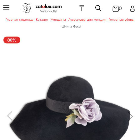
₸
0
Главная страница
Каталог
Женщины
Аксессуары для женщин
Головные уборы
Женская одежда
Мужская одежда
Детская одежда
Брюки
Балетки / Мока
Головные убор
Брюки
Ботинки
Галстуки / Баб
Брюки
Балетки / Мока
Галстуки / Баб
Шляпа Gucci
Эспадрильи
Эспадрильи
Женская обувь
Мужская обувь
Детская обувь
Верхняя одеж
Ремни / Пояса
Верхняя одеж
Кроссовки / Сл
Головные убор
Верхняя одеж
Головные убор
80%
Босоножки
Кеды
Ботинки
Аксессуары для
Аксессуары для
Аксессуары для
Джинсы
Солнцезащитн
Джинсы
Ремни / Пояса
Джинсы
Перчатки / Ва
женщин
мужчин
детей
Ботильоны
очки
Мокасины /
Кроссовки / Сл
Эспадрильи
Кеды
Комбинезоны
Пиджаки / Кос
Сумки / Чехлы /
Боди / Наборы 
Сумки / Чехлы
Ботинки
Сумка / Чехлы /
Портмоне
Конверты
Портмоне
Сандалии / Тап
Сандалии / Мюл
Жакеты / Жиле
Пляжная одежд
Украшения
Шлепанцы
Кроссовки / Сл
Белье
Украшения
Пиджаки / Кос
Кеды
Украшения
Туфли
Платья / Сара
Шарфы / Платк
Сапоги
Рубашки
Шарфы / Платк
Платья / Сара
Сандалии / Мюл
Шарфы / Перча
Пляжная одежд
Шлепанцы
Туфли
Белье
Спортивная о
Пляжная одежд
Белье
Сапоги
Рубашки / Блузк
Трикотаж