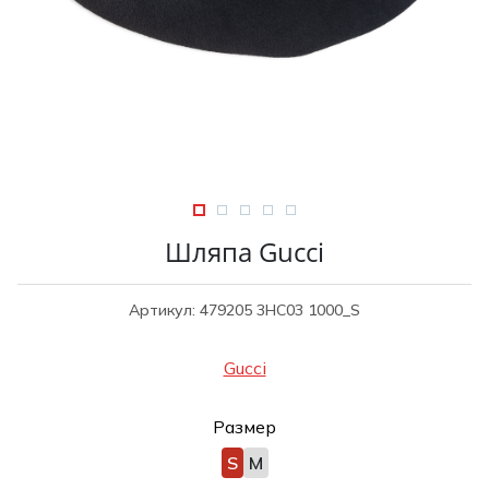
Туники
Рубашки / Блузк
Туфли
Туники
Шорты
Спортивная о
Спортивная о
Футболки / Пол
Топы / Майки
Трикотаж
Трикотаж
Юбка
Шорты
Шляпа Gucci
Футболки / Топ
Юбки
Артикул: 479205 3HC03 1000_S
Шорты
Gucci
Размер
S
M