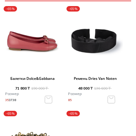
-65%
-65%
Балетки Dolce&Gabbana
Ремень Dries Van Noten
71 800 ₸
190 000 ₸
48 000 ₸
136 600 ₸
Размер
Размер
35
37
38
85
-65%
-65%