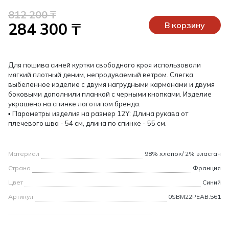
812 200 ₸
284 300 ₸
В корзину
Для пошива синей куртки свободного кроя использовали
мягкий плотный деним, непродуваемый ветром. Слегка
выбеленное изделие c двумя нагрудными карманами и двумя
боковыми дополнили планкой с черными кнопками. Изделие
украшено на спинке логотипом бренда.
▪ Параметры изделия на размер 12Y: Длина рукава от
плечевого шва - 54 см, длина по спинке - 55 см.
Материал
98% хлопок/ 2% эластан
Страна
Франция
Цвет
Синий
Артикул
0SBM22PEAB.561