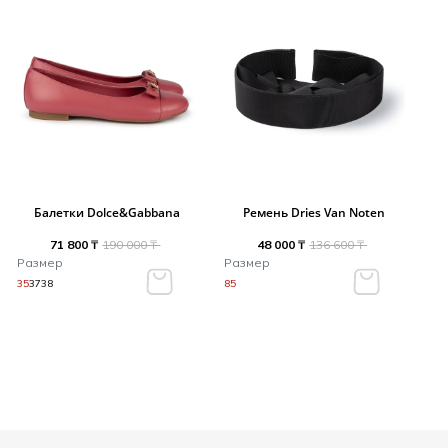
Балетки Dolce&Gabbana
Ремень Dries Van Noten
71 800 ₸
190 000 ₸
48 000 ₸
136 600 ₸
Размер
Размер
35
37
38
85