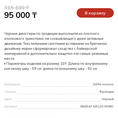
315 100 ₸
95 000 ₸
В корзину
Черные джоггеры по традиции выполнили из плотного
хлопкового трикотажа, не сковывающего даже активные
движения. Текстильными светлыми вставками на брючинах,
дизайнер марки сформировал сходство с байкерской
экипировкой и дополнительно защитил эти самые уязвимые
места.
▪ Параметры изделия на размер 10Y: Длина по внутреннему
шаговому шву - 59 см, длина по внешнему шву - 81 см.
Материал
100% хлопок
Страна
Франция
Цвет
Черный
Артикул
6M6547 MX120.930BC