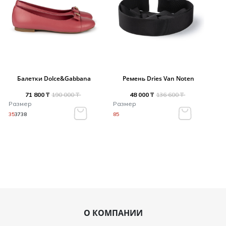
Балетки Dolce&Gabbana
Ремень Dries Van Noten
71 800 ₸
190 000 ₸
48 000 ₸
136 600 ₸
Размер
Размер
35
37
38
85
О КОМПАНИИ