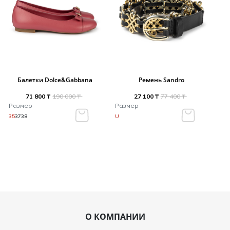
Балетки Dolce&Gabbana
Ремень Sandro
71 800 ₸
190 000 ₸
27 100 ₸
77 400 ₸
Размер
Размер
35
37
38
U
О КОМПАНИИ