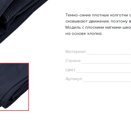
и /
Темно-синие плотные колготки о
дежда
сковывают движения, поэтому в
дежда
Модель с плоскими мягкими шва
о
на основе хлопка.
Материал
Страна
ы
Цвет
Артикул