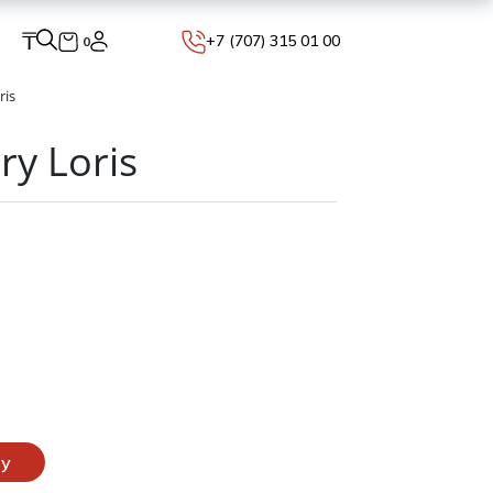
₸
+7 (707) 315 01 00
0
ris
ry Loris
ну