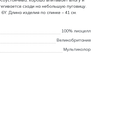
осоустойчива, хорошо впитывает влагу и
тегивается сзади на небольшую пуговицу.
6Y: Длина изделия по спинке – 41 см.
100% лиоцелл
Великобритания
Мультиколор