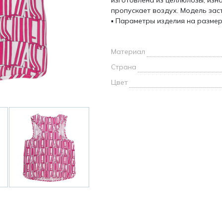
изготовлена из целлюлозы, изн
и /
пропускает воздух. Модель зас
▪ Параметры изделия на размер 
дежда
дежда
о
Материал
Страна
Цвет
ы