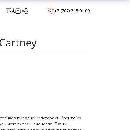
₸
+7 (707) 315 01 00
0
cCartney
оттенков выполнен мастерами бренда из
упь материала - лиоцелла. Ткань