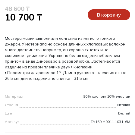
48 600 ₸
10 700 ₸
В корзину
Мастера марки выполнили лонгслив из мягкого тонкого
джерси. У материала на основе длинных хлопковых волокон
много достоинств: например, он хорошо тянется и не
сковывает движения. Украшена белая модель небольшим
принтом в виде динозавра в розовой юбке. Застегивается
изделие на правом плечике двумя кнопками.
▪ Параметры для размера 1Y: Длина рукава от плечевого шва -
26,5 см, длина изделия по спинке - 31,5 см.
Материал
90% хлопок/ 10% эластан
Страна
Италия
Цвет
Белый
Артикул
TA160 M0011.1031_6M