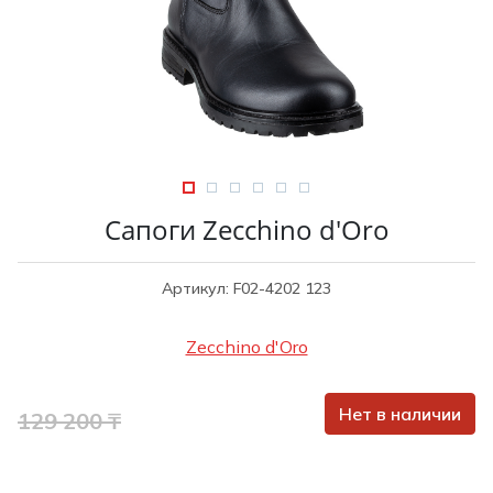
Туники
Рубашки / Блузк
Туфли
Туники
Шорты
Спортивная о
Спортивная о
Футболки / Пол
Топы / Майки
Трикотаж
Трикотаж
Юбка
Сапоги Zecchino d'Oro
Шорты
Футболки / Топ
Артикул: F02-4202 123
Юбки
Шорты
Zecchino d'Oro
Нет в наличии
129 200 ₸