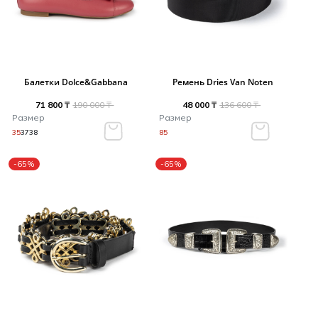
Балетки Dolce&Gabbana
Ремень Dries Van Noten
71 800 ₸
190 000 ₸
48 000 ₸
136 600 ₸
Размер
Размер
35
37
38
85
-65%
-65%